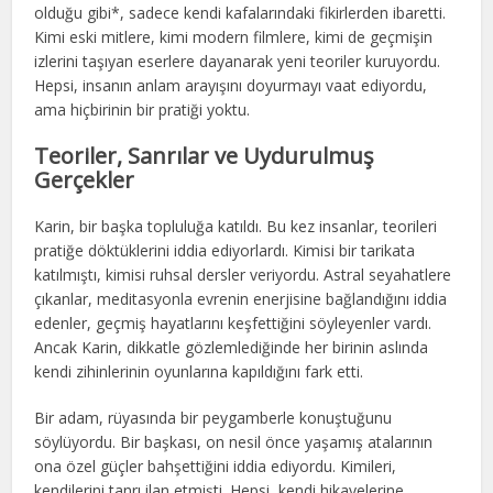
olduğu gibi*, sadece kendi kafalarındaki fikirlerden ibaretti.
Kimi eski mitlere, kimi modern filmlere, kimi de geçmişin
izlerini taşıyan eserlere dayanarak yeni teoriler kuruyordu.
Hepsi, insanın anlam arayışını doyurmayı vaat ediyordu,
ama hiçbirinin bir pratiği yoktu.
Teoriler, Sanrılar ve Uydurulmuş
Gerçekler
Karin, bir başka topluluğa katıldı. Bu kez insanlar, teorileri
pratiğe döktüklerini iddia ediyorlardı. Kimisi bir tarikata
katılmıştı, kimisi ruhsal dersler veriyordu. Astral seyahatlere
çıkanlar, meditasyonla evrenin enerjisine bağlandığını iddia
edenler, geçmiş hayatlarını keşfettiğini söyleyenler vardı.
Ancak Karin, dikkatle gözlemlediğinde her birinin aslında
kendi zihinlerinin oyunlarına kapıldığını fark etti.
Bir adam, rüyasında bir peygamberle konuştuğunu
söylüyordu. Bir başkası, on nesil önce yaşamış atalarının
ona özel güçler bahşettiğini iddia ediyordu. Kimileri,
kendilerini tanrı ilan etmişti. Hepsi, kendi hikayelerine