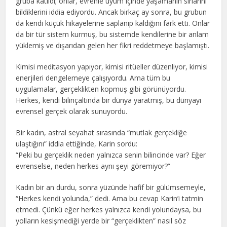
gruba katıldı; onlar, evrenle uyum içinde yaşamanın sırlarını
bildiklerini iddia ediyordu. Ancak birkaç ay sonra, bu grubun
da kendi küçük hikayelerine saplanıp kaldığını fark etti. Onlar
da bir tür sistem kurmuş, bu sistemde kendilerine bir anlam
yüklemiş ve dışarıdan gelen her fikri reddetmeye başlamıştı.
Kimisi meditasyon yapıyor, kimisi ritüeller düzenliyor, kimisi
enerjileri dengelemeye çalışıyordu. Ama tüm bu
uygulamalar, gerçeklikten kopmuş gibi görünüyordu.
Herkes, kendi bilinçaltında bir dünya yaratmış, bu dünyayı
evrensel gerçek olarak sunuyordu.
Bir kadın, astral seyahat sırasında “mutlak gerçekliğe
ulaştığını” iddia ettiğinde, Karin sordu:
“Peki bu gerçeklik neden yalnızca senin bilincinde var? Eğer
evrenselse, neden herkes aynı şeyi göremiyor?”
Kadın bir an durdu, sonra yüzünde hafif bir gülümsemeyle,
“Herkes kendi yolunda,” dedi. Ama bu cevap Karin’i tatmin
etmedi. Çünkü eğer herkes yalnızca kendi yolundaysa, bu
yolların kesişmediği yerde bir “gerçeklikten” nasıl söz