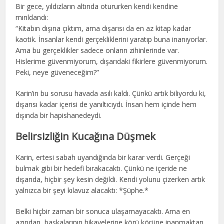
Bir gece, yıldızların altında otururken kendi kendine
mırıldandı:
“Kitabın dışına çıktım, ama dışarısı da en az kitap kadar
kaotik. İnsanlar kendi gerçekliklerini yaratıp buna inanıyorlar.
Ama bu gerçeklikler sadece onların zihinlerinde var.
Hislerime güvenmiyorum, dışarıdaki fikirlere güvenmiyorum.
Peki, neye güveneceğim?”
Karin’in bu sorusu havada asılı kaldı. Çünkü artık biliyordu ki,
dışarısı kadar içerisi de yanıltıcıydı. İnsan hem içinde hem
dışında bir hapishanedeydi.
Belirsizliğin Kucağına Düşmek
Karin, ertesi sabah uyandığında bir karar verdi. Gerçeği
bulmak gibi bir hedefi bırakacaktı. Çünkü ne içeride ne
dışarıda, hiçbir şey kesin değildi. Kendi yolunu çizerken artık
yalnızca bir şeyi kılavuz alacaktı: *Şüphe.*
Belki hiçbir zaman bir sonuca ulaşamayacaktı. Ama en
azından, başkalarının hikayelerine körü körüne inanmaktan