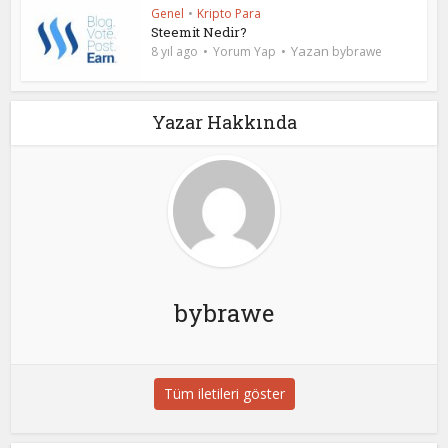
Genel
•
Kripto Para
Steemit Nedir?
Yazan
8 yıl ago
Yorum Yap
bybrawe
Yazar Hakkında
bybrawe
Tüm iletileri göster