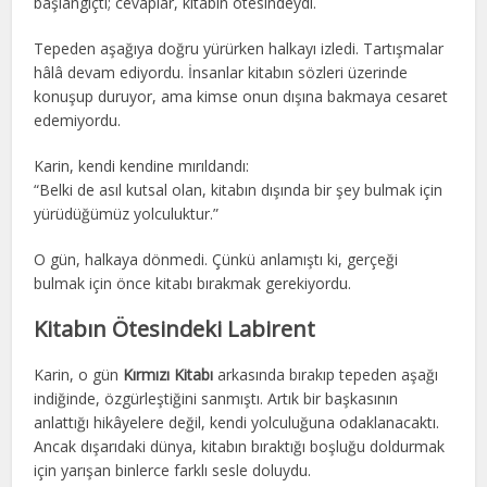
başlangıçtı; cevaplar, kitabın ötesindeydi.
Tepeden aşağıya doğru yürürken halkayı izledi. Tartışmalar
hâlâ devam ediyordu. İnsanlar kitabın sözleri üzerinde
konuşup duruyor, ama kimse onun dışına bakmaya cesaret
edemiyordu.
Karin, kendi kendine mırıldandı:
“Belki de asıl kutsal olan, kitabın dışında bir şey bulmak için
yürüdüğümüz yolculuktur.”
O gün, halkaya dönmedi. Çünkü anlamıştı ki, gerçeği
bulmak için önce kitabı bırakmak gerekiyordu.
Kitabın Ötesindeki Labirent
Karin, o gün
Kırmızı Kitabı
arkasında bırakıp tepeden aşağı
indiğinde, özgürleştiğini sanmıştı. Artık bir başkasının
anlattığı hikâyelere değil, kendi yolculuğuna odaklanacaktı.
Ancak dışarıdaki dünya, kitabın bıraktığı boşluğu doldurmak
için yarışan binlerce farklı sesle doluydu.