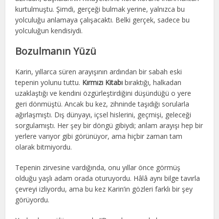
kurtulmuştu. Şimdi, gerçeği bulmak yerine, yalnızca bu
yolculuğu anlamaya çalışacaktı. Belki gerçek, sadece bu
yolculuğun kendisiydi.
Bozulmanın Yüzü
Karin, yıllarca süren arayışının ardından bir sabah eski
tepenin yolunu tuttu.
Kırmızı Kitabı
bıraktığı, halkadan
uzaklaştığı ve kendini özgürleştirdiğini düşündüğü o yere
geri dönmüştü. Ancak bu kez, zihninde taşıdığı sorularla
ağırlaşmıştı. Dış dünyayı, içsel hislerini, geçmişi, geleceği
sorgulamıştı. Her şey bir döngü gibiydi; anlam arayışı hep bir
yerlere varıyor gibi görünüyor, ama hiçbir zaman tam
olarak bitmiyordu.
Tepenin zirvesine vardığında, onu yıllar önce görmüş
olduğu yaşlı adam orada oturuyordu. Hâlâ aynı bilge tavırla
çevreyi izliyordu, ama bu kez Karin’in gözleri farklı bir şey
görüyordu.