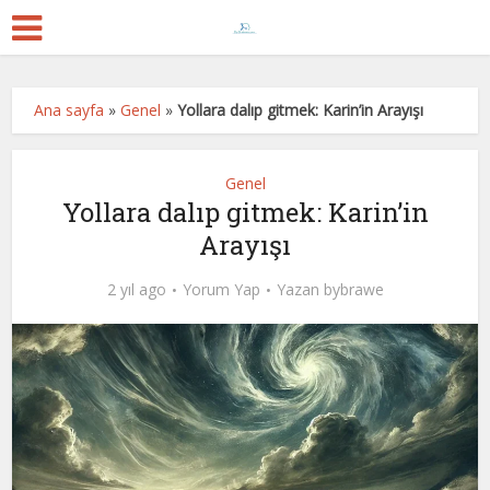
Ana sayfa
»
Genel
»
Yollara dalıp gitmek: Karin’in Arayışı
Genel
Yollara dalıp gitmek: Karin’in
Arayışı
2 yıl ago
Yorum Yap
Yazan
bybrawe