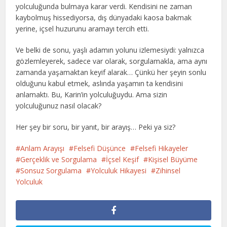
yolculuğunda bulmaya karar verdi. Kendisini ne zaman
kaybolmuş hissediyorsa, dış dünyadaki kaosa bakmak
yerine, içsel huzurunu aramayı tercih etti.
Ve belki de sonu, yaşlı adamın yolunu izlemesiydi: yalnızca
gözlemleyerek, sadece var olarak, sorgulamakla, ama aynı
zamanda yaşamaktan keyif alarak… Çünkü her şeyin sonlu
olduğunu kabul etmek, aslında yaşamın ta kendisini
anlamaktı. Bu, Karin’in yolculuğuydu. Ama sizin
yolculuğunuz nasıl olacak?
Her şey bir soru, bir yanıt, bir arayış… Peki ya siz?
Anlam Arayışı
Felsefi Düşünce
Felsefi Hikayeler
Gerçeklik ve Sorgulama
İçsel Keşif
Kişisel Büyüme
Sonsuz Sorgulama
Yolculuk Hikayesi
Zihinsel
Yolculuk