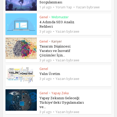
Sorgulanması
Yazan
1 yıl ago
Yorum Yap
bybrawe
Genel
•
Webmaster
4 Adımda SEO Analiz
Rehberi
Yazan
3 yıl ago
bybrawe
Genel
•
Kariyer
Tasarım Düşüncesi:
Yaratıcı ve İnovatif
Çözümler İçin...
Yazan
3 yıl ago
bybrawe
Genel
Yalın Üretim
Yazan
3 yıl ago
bybrawe
Genel
•
Yapay Zeka
Yapay Zekanın Geleceği:
Türkiye’deki Uygulamaları
ve...
Yazan
3 yıl ago
bybrawe