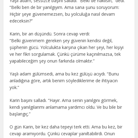
Yaşlı adam, sessizce başını salladı. “Belki de haklısın,” dedi.
“Belki ben de bir yanılgıyım. Ama sana şunu soruyorum:
Hiçbir şeye güvenemezsen, bu yolculuğa nasıl devam
edeceksin?”
Karin, bir an düşündü. Sonra cevap verdi:
“Belki güvenmem gereken şey güvenin kendisi değil,
şüphenin gücü. Yolculukta karşına çıkan her şeyi, her kişiyi
ve her fikri sorgulamak. Çünkü çürüme kaçınılmazsa, tek
yapabileceğim şey onun farkında olmaktır.”
Yaşlı adam gülümsedi, ama bu kez gülüşü acıydı. “Bunu
anladığına göre, artık benim söylediklerime de ihtiyacın
yok.”
Karin başını salladı. “Hayır. Ama senin yanılgını görmek,
kendi yanılgılarımı anlamama yardımcı oldu. Ve bu bile bir
başlangıç.”
O gün Karin, bir kez daha tepeyi terk etti. Ama bu kez, bir
cevap aramıyordu. Çünkü cevaplar yanıltabilirdi. Onun